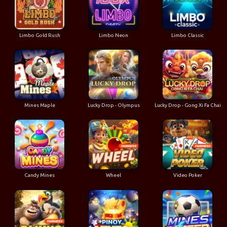
Limbo Gold Rush
Limbo Neon
Limbo Classic
Mines Maple
Lucky Drop - Olympus
Lucky Drop - Gong Xi Fa Chai
Candy Mines
Wheel
Video Poker