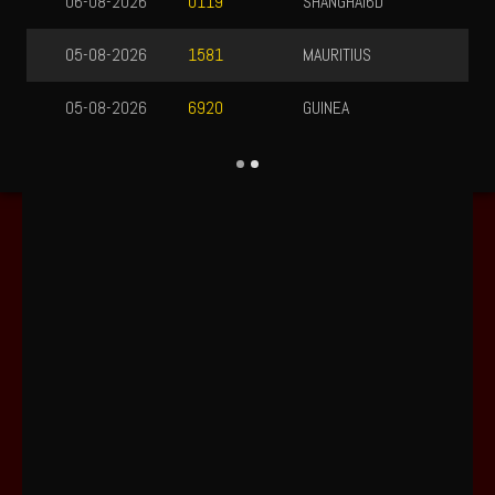
SHANGHAI6D
05-08-2026
3744
MAURITIUS
05-08-2026
7158
GUINEA
05-08-2026
8932