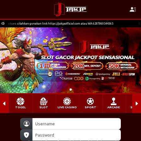
ilahkan gunakan link https://jakjpofficial.com atau WA 6287860544365
Bagi member y
TOGEL
SLOT
LIVE CASINO
SPORT
ARCADE
SABU