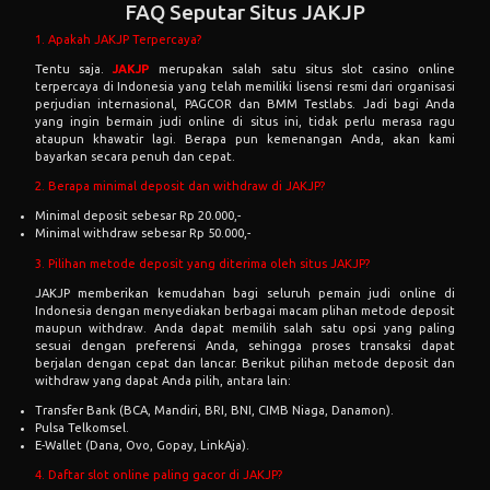
FAQ Seputar Situs JAKJP
1. Apakah JAKJP Terpercaya?
Tentu saja.
JAKJP
merupakan salah satu situs slot casino online
terpercaya di Indonesia yang telah memiliki lisensi resmi dari organisasi
perjudian internasional, PAGCOR dan BMM Testlabs. Jadi bagi Anda
yang ingin bermain judi online di situs ini, tidak perlu merasa ragu
ataupun khawatir lagi. Berapa pun kemenangan Anda, akan kami
bayarkan secara penuh dan cepat.
2. Berapa minimal deposit dan withdraw di JAKJP?
Minimal deposit sebesar Rp 20.000,-
Minimal withdraw sebesar Rp 50.000,-
3. Pilihan metode deposit yang diterima oleh situs JAKJP?
JAKJP memberikan kemudahan bagi seluruh pemain judi online di
Indonesia dengan menyediakan berbagai macam plihan metode deposit
maupun withdraw. Anda dapat memilih salah satu opsi yang paling
sesuai dengan preferensi Anda, sehingga proses transaksi dapat
berjalan dengan cepat dan lancar. Berikut pilihan metode deposit dan
withdraw yang dapat Anda pilih, antara lain:
Transfer Bank (BCA, Mandiri, BRI, BNI, CIMB Niaga, Danamon).
Pulsa Telkomsel.
E-Wallet (Dana, Ovo, Gopay, LinkAja).
4. Daftar slot online paling gacor di JAKJP?