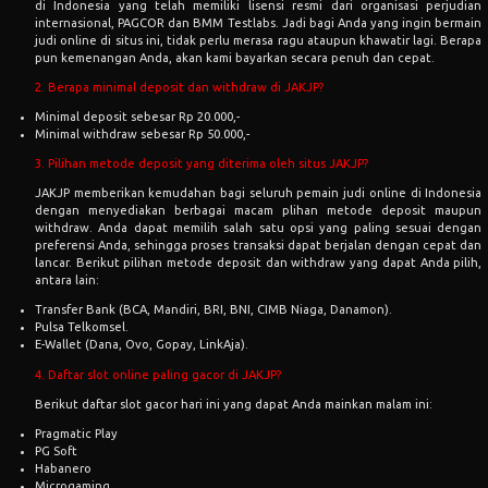
di Indonesia yang telah memiliki lisensi resmi dari organisasi perjudian
internasional, PAGCOR dan BMM Testlabs. Jadi bagi Anda yang ingin bermain
judi online di situs ini, tidak perlu merasa ragu ataupun khawatir lagi. Berapa
pun kemenangan Anda, akan kami bayarkan secara penuh dan cepat.
2. Berapa minimal deposit dan withdraw di JAKJP?
Minimal deposit sebesar Rp 20.000,-
Minimal withdraw sebesar Rp 50.000,-
3. Pilihan metode deposit yang diterima oleh situs JAKJP?
JAKJP memberikan kemudahan bagi seluruh pemain judi online di Indonesia
dengan menyediakan berbagai macam plihan metode deposit maupun
withdraw. Anda dapat memilih salah satu opsi yang paling sesuai dengan
preferensi Anda, sehingga proses transaksi dapat berjalan dengan cepat dan
lancar. Berikut pilihan metode deposit dan withdraw yang dapat Anda pilih,
antara lain:
Transfer Bank (BCA, Mandiri, BRI, BNI, CIMB Niaga, Danamon).
Pulsa Telkomsel.
E-Wallet (Dana, Ovo, Gopay, LinkAja).
4. Daftar slot online paling gacor di JAKJP?
Berikut daftar slot gacor hari ini yang dapat Anda mainkan malam ini:
Pragmatic Play
PG Soft
Habanero
Microgaming