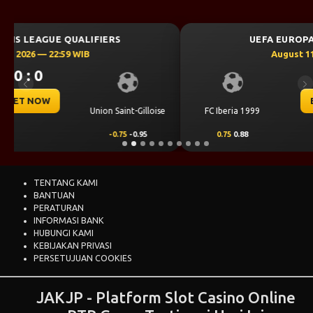
UEFA EUROPA LEAGUE QUALIFIERS
August 11, 2026 — 22:59 WIB
0 : 0
Previous
Ne
BET NOW
FC Iberia 1999
Larne FC
0.75
0.88
-0.75
0.94
TENTANG KAMI
BANTUAN
PERATURAN
INFORMASI BANK
HUBUNGI KAMI
KEBIJAKAN PRIVASI
PERSETUJUAN COOKIES
JAKJP - Platform Slot Casino Online