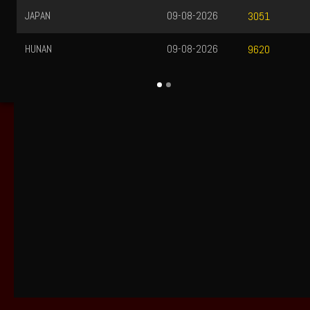
09-08-2026
MAURITIUS
3051
09-08-2026
GUINEA
9620