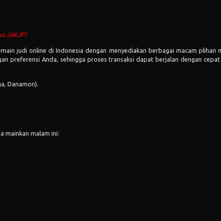
tus JAKJP?
main judi online di Indonesia dengan menyediakan berbagai macam plihan
gan preferensi Anda, sehingga proses transaksi dapat berjalan dengan cepat
aga, Danamon).
da mainkan malam ini: