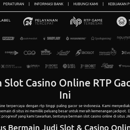
PERATURAN
|
INFORMASI BANK
|
HUBUNGI KAMI
|
KEBIJAKAN P
 Slot Casino Online RTP Gac
Ini
ine terpercaya dengan rtp tinggi paling gacor se-indonesia. Kami menyedia
pemain di situs ini memiliki peluang besar untuk meraih kemenangan jackpot. D
t progresif yang kami tawarkan, tentunya bermain slot casino online di situs
s Bermain Judi Slot & Casino Onli