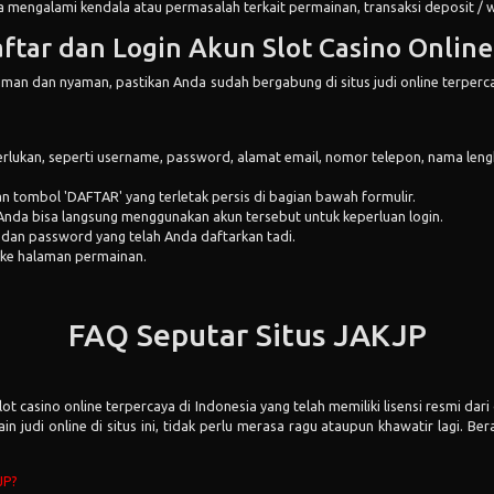
nda mengalami kendala atau permasalah terkait permainan, transaksi deposit / 
tar dan Login Akun Slot Casino Online
 aman dan nyaman, pastikan Anda sudah bergabung di situs judi online terperc
perlukan, seperti username, password, alamat email, nomor telepon, nama len
 tombol 'DAFTAR' yang terletak persis di bagian bawah formulir.
Anda bisa langsung menggunakan akun tersebut untuk keperluan login.
e dan password yang telah Anda daftarkan tadi.
 ke halaman permainan.
FAQ Seputar Situs JAKJP
ot casino online terpercaya di Indonesia yang telah memiliki lisensi resmi dar
n judi online di situs ini, tidak perlu merasa ragu ataupun khawatir lagi.
JP?