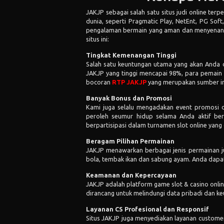
JAKJP sebagai salah satu situs judi online ter
dunia, seperti Pragmatic Play, NetEnt, PG So
pengalaman bermain yang aman dan menyenangka
situs ini:
Tingkat Kemenangan Tinggi
Salah satu keuntungan utama yang akan Anda da
JAKJP yang tinggi mencapai 98%, para pemain 
bocoran
RTP JAKJP
yang merupakan sumber info
Banyak Bonus dan Promosi
Kami juga selalu mengadakan event promosi
peroleh seumur hidup selama Anda aktif berm
berpartisipasi dalam turnamen slot online yang
Beragam Pilihan Permainan
JAKJP menawarkan berbagai jenis permainan ju
bola, tembak ikan dan sabung ayam. Anda dapa
Keamanan dan Kepercayaan
JAKJP adalah platform game slot & casino onlin
dirancang untuk melindungi data pribadi dan k
Layanan CS Profesional dan Responsif
Situs JAKJP juga menyediakan layanan customer