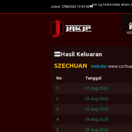
Bagi member yg terkendala akses silahkan
Jumat 7/08/2026 19:45:03
HO
Hasil Keluaran
SZECHUAN
Website:
www.szchua
No
Tanggal
1
07 Aug 2026
2
06 Aug 2026
3
05 Aug 2026
4
04 Aug 2026
5
03 Aug 2026