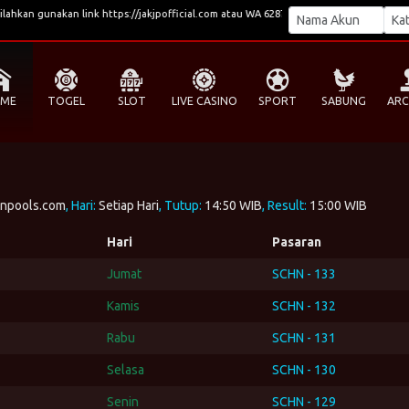
 gunakan link https://jakjpofficial.com atau WA 6287860544365
Bagi m
ME
TOGEL
SLOT
LIVE CASINO
SPORT
SABUNG
ARC
npools.com
, Hari:
Setiap Hari
, Tutup:
14:50 WIB
, Result:
15:00 WIB
Hari
Pasaran
Jumat
SCHN - 133
Kamis
SCHN - 132
Rabu
SCHN - 131
Selasa
SCHN - 130
Senin
SCHN - 129