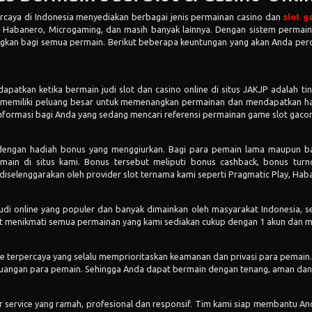
percaya di Indonesia menyediakan berbagai jenis permainan casino dan
slot g
ft, Habanero, Microgaming, dan masih banyak lainnya. Dengan sistem permai
n bagi semua permain. Berikut beberapa keuntungan yang akan Anda perole
patkan ketika bermain judi slot dan casino online di situs JAKJP adalah t
memiliki peluang besar untuk memenangkan permainan dan mendapatkan hadi
rmasi bagi Anda yang sedang mencari referensi permainan game slot gacor rtp
 dengan hadiah bonus yang menggiurkan. Bagi para pemain lama maupun b
ain di situs kami. Bonus tersebut meliputi bonus cashback, bonus turno
 diselenggarakan oleh provider slot ternama kami seperti Pragmatic Play, Hab
di online yang populer dan banyak dimainkan oleh masyarakat Indonesia, s
t menikmati semua permainan yang kami sediakan cukup dengan 1 akun dan mi
e terpercaya yang selalu memprioritaskan keamanan dan privasi para pemain. 
euangan para pemain. Sehingga Anda dapat bermain dengan tenang, aman dan 
 service yang ramah, profesional dan responsif. Tim kami siap membantu An