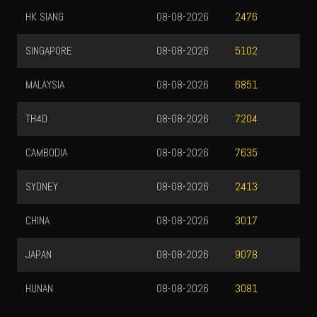
08-08-2026
HONGKONG
2476
08-08-2026
MACAU
5102
08-08-2026
SAEKEO
6851
08-08-2026
SZECHUAN
7204
08-08-2026
THAILAND
7635
08-08-2026
LIBERIA
2413
08-08-2026
SHANGHAI6D
3017
08-08-2026
MAURITIUS
9078
08-08-2026
GUINEA
3081