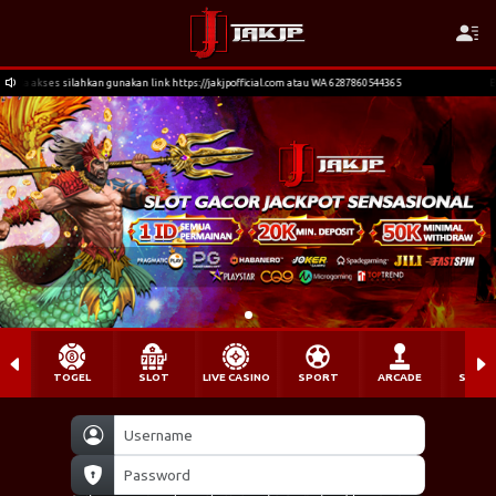
ses silahkan gunakan link https://jakjpofficial.com atau WA 6287860544365
Bagi mem
TOGEL
SLOT
LIVE CASINO
SPORT
ARCADE
SABU