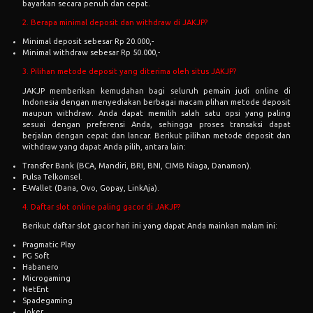
bayarkan secara penuh dan cepat.
2. Berapa minimal deposit dan withdraw di JAKJP?
Minimal deposit sebesar Rp 20.000,-
Minimal withdraw sebesar Rp 50.000,-
3. Pilihan metode deposit yang diterima oleh situs JAKJP?
JAKJP memberikan kemudahan bagi seluruh pemain judi online di
Indonesia dengan menyediakan berbagai macam plihan metode deposit
maupun withdraw. Anda dapat memilih salah satu opsi yang paling
sesuai dengan preferensi Anda, sehingga proses transaksi dapat
berjalan dengan cepat dan lancar. Berikut pilihan metode deposit dan
withdraw yang dapat Anda pilih, antara lain:
Transfer Bank (BCA, Mandiri, BRI, BNI, CIMB Niaga, Danamon).
Pulsa Telkomsel.
E-Wallet (Dana, Ovo, Gopay, LinkAja).
4. Daftar slot online paling gacor di JAKJP?
Berikut daftar slot gacor hari ini yang dapat Anda mainkan malam ini:
Pragmatic Play
PG Soft
Habanero
Microgaming
NetEnt
Spadegaming
Joker