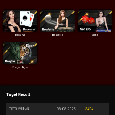
Baccarat
Roulette
Sicbo
Dragon Tiger
Togel Result
08-08-2026
TAIWAN
3454