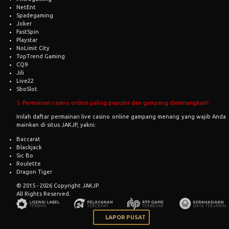
NetEnt
Spadegaming
Joker
FastSpin
Playstar
NoLimit City
TopTrend Gaming
CQ9
Jili
Live22
SboSlot
5. Permainan casino online paling populer dan gampang dimenangkan?
Inilah daftar permainan live casino online gampang menang yang wajib Anda
mainkan di situs JAKJP, yakni:
Baccarat
Blackjack
Sic Bo
Roulette
Dragon Tiger
© 2015 - 2026 Copyright JAKJP.
All Rights Reserved.
LAPOR PUSAT