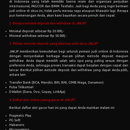
di Indonesia yang telah memiliki lisensi resmi dari organisasi perjudian
internasional, PAGCOR dan BMM Testlabs. Jadi bagi Anda yang ingin bermain
judi online di situs ini, tidak perlu merasa ragu ataupun khawatir lagi. Berapa
pun kemenangan Anda, akan kami bayarkan secara penuh dan cepat.
2. Berapa minimal deposit dan withdraw di JAKJP?
Minimal deposit sebesar Rp 20.000,-
Minimal withdraw sebesar Rp 50.000,-
3. Pilihan metode deposit yang diterima oleh situs JAKJP?
JAKJP memberikan kemudahan bagi seluruh pemain judi online di Indonesia
dengan menyediakan berbagai macam plihan metode deposit maupun
withdraw. Anda dapat memilih salah satu opsi yang paling sesuai dengan
preferensi Anda, sehingga proses transaksi dapat berjalan dengan cepat dan
lancar. Berikut pilihan metode deposit dan withdraw yang dapat Anda pilih,
antara lain:
Transfer Bank (BCA, Mandiri, BRI, BNI, CIMB Niaga, Danamon).
Pulsa Telkomsel.
E-Wallet (Dana, Ovo, Gopay, LinkAja).
4. Daftar slot online paling gacor di JAKJP?
Berikut daftar slot gacor hari ini yang dapat Anda mainkan malam ini:
Pragmatic Play
PG Soft
Habanero
Microgaming