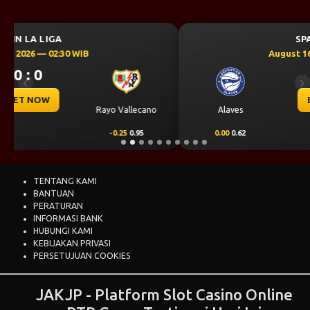
SPAIN LA LIGA
August 16, 2026 — 00:30 WIB
0 : 0
Previous
Ne
BET NOW
Alaves
Getafe
0.00
0.62
0.00
-0.72
TENTANG KAMI
BANTUAN
PERATURAN
INFORMASI BANK
HUBUNGI KAMI
KEBIJAKAN PRIVASI
PERSETUJUAN COOKIES
JAKJP - Platform Slot Casino Online