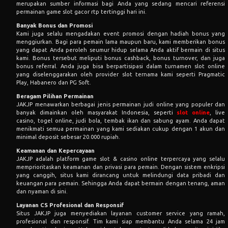
merupakan sumber informasi bagi Anda yang sedang mencari referensi
permainan game slot gacor rtp tertinggi hari ini.
Banyak Bonus dan Promosi
Kami juga selalu mengadakan event promosi dengan hadiah bonus yang
menggiurkan. Bagi para pemain lama maupun baru, kami memberikan bonus
yang dapat Anda peroleh seumur hidup selama Anda aktif bermain di situs
kami. Bonus tersebut meliputi bonus cashback, bonus turnover, dan juga
bonus referral. Anda juga bisa berpartisipasi dalam turnamen slot online
yang diselenggarakan oleh provider slot ternama kami seperti Pragmatic
Play, Habanero dan PG Soft.
Beragam Pilihan Permainan
JAKJP menawarkan berbagai jenis permainan judi online yang populer dan
banyak dimainkan oleh masyarakat Indonesia, seperti
slot online
, live
casino, togel online, judi bola, tembak ikan dan sabung ayam. Anda dapat
menikmati semua permainan yang kami sediakan cukup dengan 1 akun dan
minimal deposit sebesar 20.000 rupiah.
Keamanan dan Kepercayaan
JAKJP adalah platform game slot & casino online terpercaya yang selalu
memprioritaskan keamanan dan privasi para pemain. Dengan sistem enkripsi
yang canggih, situs kami dirancang untuk melindungi data pribadi dan
keuangan para pemain. Sehingga Anda dapat bermain dengan tenang, aman
dan nyaman di sini.
Layanan CS Profesional dan Responsif
Situs JAKJP juga menyediakan layanan customer service yang ramah,
profesional dan responsif. Tim kami siap membantu Anda selama 24 jam