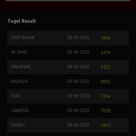
Togel Result
HAN
08-08-2026
TAIWAN
3454
G
08-08-2026
HONGKONG
2476
RE
08-08-2026
MACAU
5102
A
08-08-2026
SAEKEO
6851
08-08-2026
SZECHUAN
7204
A
08-08-2026
THAILAND
7635
08-08-2026
LIBERIA
2413