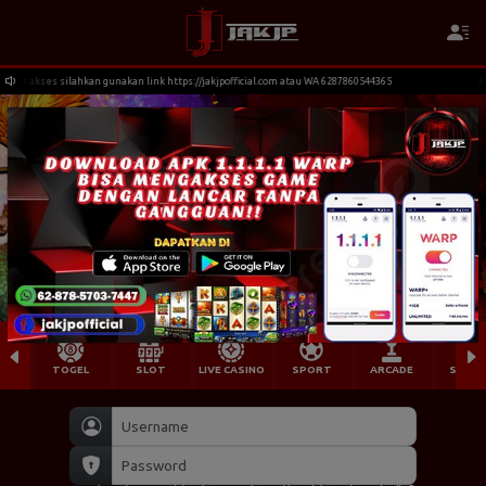
kses silahkan gunakan link https://jakjpofficial.com atau WA 6287860544365
Bagi me
TOGEL
SLOT
LIVE CASINO
SPORT
ARCADE
SABU