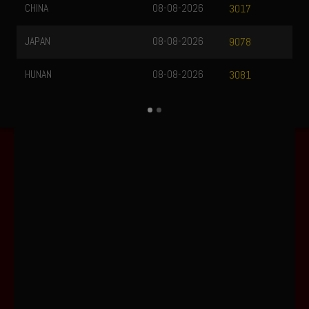
08-08-2026
SHANGHAI6D
3017
08-08-2026
MAURITIUS
9078
08-08-2026
GUINEA
3081